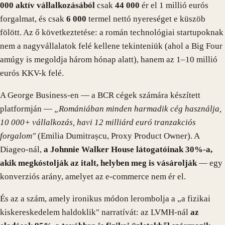
000 aktív vállalkozásából
csak
44 000
ér el 1 millió eurós
forgalmat, és csak
6 000
termel nettó nyereséget e küszöb
fölött. Az ő következtetése: a román technológiai startupoknak
nem a nagyvállalatok felé kellene tekinteniük (ahol a Big Four
amúgy is megoldja három hónap alatt), hanem az 1–10 millió
eurós KKV-k felé.
A George Business-en — a BCR cégek számára készített
platformján —
„Romániában minden harmadik cég használja,
10 000+ vállalkozás, havi 12 milliárd euró tranzakciós
forgalom"
(Emilia Dumitrașcu, Proxy Product Owner). A
Diageo-nál,
a Johnnie Walker House látogatóinak 30%-a,
akik megkóstolják az italt, helyben meg is vásárolják
— egy
konverziós arány, amelyet az e-commerce nem ér el.
És az a szám, amely ironikus módon lerombolja a „a fizikai
kiskereskedelem haldoklik" narratívát: az LVMH-nál
az