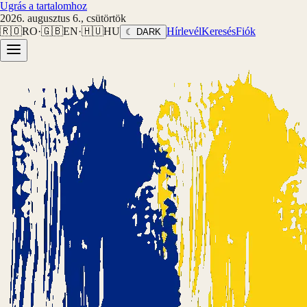
Ugrás a tartalomhoz
2026. augusztus 6., csütörtök
🇷🇴
RO
·
🇬🇧
EN
·
🇭🇺
HU
Hírlevél
Keresés
Fiók
☾ DARK