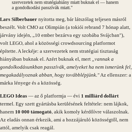
szervezetek nem stratégiahiány miatt buknak el — hanem
a gondolkodási passzívák miatt."
Lars Silberbauer
nyitotta meg, bár látszólag teljesen másról
beszélt. Volt CMO az Olimpián (a tokiói rebrand 7 hónap alatt,
járvány idején, „10 ember bezárva egy szobába Svájcban"),
volt LEGO, ahol a közösségi crowdsourcing platformot
építette. A leckéje: a szervezetek nem stratégiai tisztaság
hiányában buknak el. Azért buknak el, mert
„vannak a
gondolkodásunkban passzívák, amelyeket ha nem ismerünk fel,
megakadályoznak abban, hogy továbblépjünk."
Az ellenszer: a
márka lényege és a közösség.
LEGO Ideas
— az ő platformja — évi
1 milliárd dollárt
termel. Egy szett gyártásba kerülésének feltétele: nem lájkok,
hanem
10 000 támogató
, akik komoly kérdőívre válaszolnak.
Az eladás onnan érkezik, ami a hozzájáruló közösségtől, nem
attól, amelyik csak reagál.