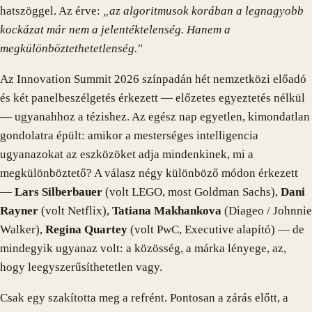
hatszöggel. Az érve:
„az algoritmusok korában a legnagyobb
kockázat már nem a jelentéktelenség. Hanem a
megkülönböztethetetlenség."
Az Innovation Summit 2026 színpadán hét nemzetközi előadó
és két panelbeszélgetés érkezett — előzetes egyeztetés nélkül
— ugyanahhoz a tézishez. Az egész nap egyetlen, kimondatlan
gondolatra épült: amikor a mesterséges intelligencia
ugyanazokat az eszközöket adja mindenkinek, mi a
megkülönböztető? A válasz négy különböző módon érkezett
—
Lars Silberbauer
(volt LEGO, most Goldman Sachs),
Dani
Rayner
(volt Netflix),
Tatiana Makhankova
(Diageo / Johnnie
Walker),
Regina Quartey
(volt PwC, Executive alapító) — de
mindegyik ugyanaz volt: a közösség, a márka lényege, az,
hogy leegyszerűsíthetetlen vagy.
Csak egy szakította meg a refrént. Pontosan a zárás előtt, a