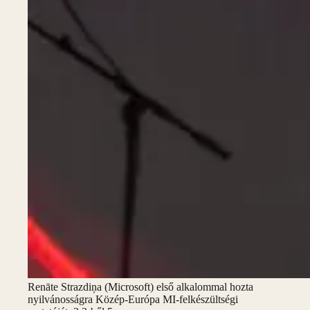
Renāte Strazdiņa (Microsoft) első alkalommal hozta
nyilvánosságra Közép-Európa MI-felkészültségi