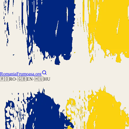
Romania
Frumoasa.org
🇷🇴
RO
·
🇬🇧
EN
·
🇭🇺
HU