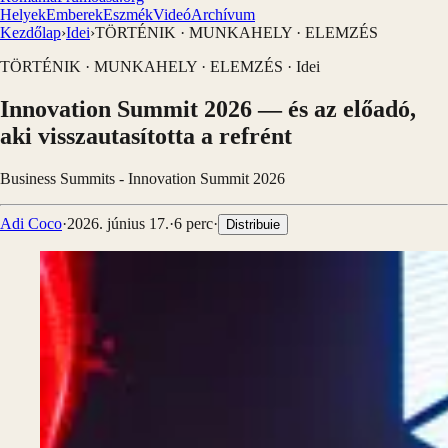
Helyek
Emberek
Eszmék
Videó
Archívum
Kezdőlap
›
Idei
›
TÖRTÉNIK · MUNKAHELY · ELEMZÉS
TÖRTÉNIK · MUNKAHELY · ELEMZÉS
·
Idei
Innovation Summit 2026 — és az előadó,
aki visszautasította a refrént
Business Summits - Innovation Summit 2026
Adi Coco
·
2026. június 17.
·
6
perc
·
Distribuie