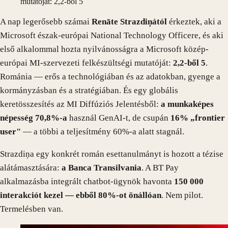
mutatóját: 2,2-ből 5
A nap legerősebb számai
Renāte Strazdiņától
érkeztek, aki a
Microsoft észak-európai National Technology Officere, és aki
első alkalommal hozta nyilvánosságra a Microsoft közép-
európai MI-szervezeti felkészültségi mutatóját:
2,2-ből 5
.
Románia — erős a technológiában és az adatokban, gyenge a
kormányzásban és a stratégiában. És egy globális
keretösszesítés az MI Diffúziós Jelentésből:
a munkaképes
népesség 70,8%-a
használ GenAI-t, de csupán
16% „frontier
user"
— a többi a teljesítmény 60%-a alatt stagnál.
Strazdiņa egy konkrét román esettanulmányt is hozott a tézise
alátámasztására:
a Banca Transilvania
. A BT Pay
alkalmazásba integrált chatbot-ügynök havonta
150 000
interakciót kezel — ebből 80%-ot önállóan
. Nem pilot.
Termelésben van.