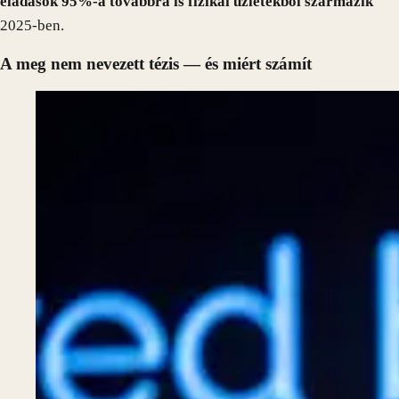
eladások 95%-a továbbra is fizikai üzletekből származik
2025-ben.
A meg nem nevezett tézis — és miért számít