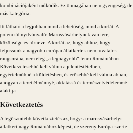
kombinációjaként működik. Ez önmagában nem gyengeség, de
más kategória.
Itt látható a legjobban mind a lehetőség, mind a korlát. A
potenciál nyilvánvaló: Marosvásárhelynek van tere,
közönsége és hírneve. A korlát az, hogy ahhoz, hogy
feljussunk a nagyobb európai állatkertek nem hivatalos
rangsorába, nem elég „a legnagyobb” lenni Romániában.
Következetesebbé kell válnia a jelentéstételben,
egyértelműbbé a küldetésben, és erősebbé kell válnia abban,
ahogyan a teret élménnyé, oktatássá és természetvédelemmé
alakítja.
Következtetés
A legőszintébb következtetés az, hogy: a marosvásárhelyi
állatkert nagy Romániához képest, de szerény Európa-szerte.