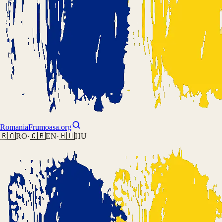
Romania
Frumoasa.org
🇷🇴
RO
·
🇬🇧
EN
·
🇭🇺
HU