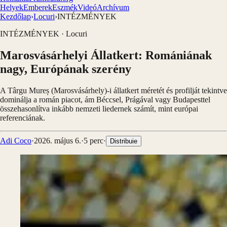
Helyek
Emberek
Eszmék
Videó
Archívum
Kezdőlap
›
Locuri
›
INTÉZMÉNYEK
INTÉZMÉNYEK
·
Locuri
Marosvásárhelyi Állatkert: Romániának
nagy, Európának szerény
A Târgu Mureș (Marosvásárhely)-i állatkert méretét és profilját tekintve
dominálja a román piacot, ám Béccsel, Prágával vagy Budapesttel
összehasonlítva inkább nemzeti liedernek számít, mint európai
referenciának.
Adi Coco
·
2026. május 6.
·
5
perc
·
Distribuie