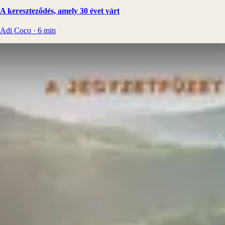
A kereszteződés, amely 30 évet várt
Adi Coco
·
6
min