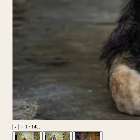
1
/
14
⛶
‹
›