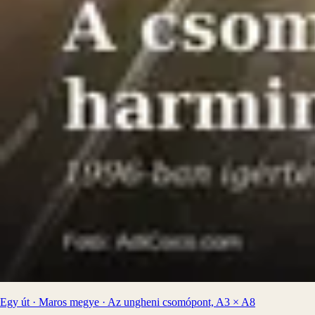
Egy út · Maros megye · Az ungheni csomópont, A3 × A8