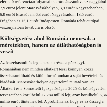
elérhető referenciaárfolyamain euróra átszámítva ez nagyjából
7,9 eurót jelent Marosvásárhelyen, 3,9 eurót Nagyszebenben,
6,9 eurót Brassóban, 6,3 eurót Nagyváradon, 13,5 eurót
Prágában és 16,1 eurót Budapesten. Románia tehát európai
viszonylatban továbbra is olcsó.
Költségvetés: ahol Románia nemcsak a
méretekben, hanem az átláthatóságban is
veszít
Az összehasonlítás legnehezebb része a pénzügyi.
Romániában nem minden állatkert teszi könnyen közzé
összehasonlítható és külön formátumban a saját bevételeit és
kiadásait. Marosvásárhelyen egyértelmű mutató van: az
Állatkert és a Somostető Igazgatósága a 2025-ös költségvetési
tervezetében körülbelül 27,284 millió lejt, azaz körülbelül 5,36
millió eurót tüntetnek fel. A probléma az, hogy ez az összeg a