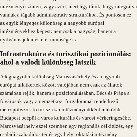
intézményi szinten, vagy azért, mert úgy tűnik, hogy integrálva
vannak a tágabb adminisztratív struktúrákba. És pontosan ez
az egyik lényeges különbség a nagyobb európai
intézményekhez képest: nemcsak a nagyság, hanem a
nyilvános jelentéstétel minősége is.
Infrastruktúra és turisztikai pozicionálás:
ahol a valódi különbség látszik
A legnagyobb különbség Marosvásárhely és a nagyobb
európai állatkertek között valójában nem csak az állatok
számában rejlik, hanem a pozicionálásában. Bécs és Prága a
fővárosok vagy a nemzetközi forgalommal rendelkező
metropoliszok fő turisztikai intézményeikként működik.
Budapest beépül a város kulturális és városi vérkeringésébe.
Marosvásárhely ezzel szemben egy regionális célkitűzés, egy
családi szabadidős tér és egy helyi oktatási intézmény