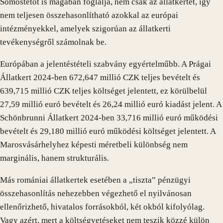
Somostetőt is magában foglalja, nem csak az állatkertet, így
nem teljesen összehasonlítható azokkal az európai
intézményekkel, amelyek szigorúan az állatkerti
tevékenységről számolnak be.
Európában a jelentéstételi szabvány egyértelműbb. A Prágai
Állatkert 2024-ben 672,647 millió CZK teljes bevételt és
639,715 millió CZK teljes költséget jelentett, ez körülbelül
27,59 millió euró bevételt és 26,24 millió euró kiadást jelent. A
Schönbrunni Állatkert 2024-ben 33,716 millió euró működési
bevételt és 29,180 millió euró működési költséget jelentett. A
Marosvásárhelyhez képesti méretbeli különbség nem
marginális, hanem strukturális.
Más romániai állatkertek esetében a „tiszta” pénzügyi
összehasonlítás nehezebben végezhető el nyilvánosan
ellenőrizhető, hivatalos forrásokból, két okból kifolyólag.
Vagy azért, mert a költségvetéseket nem teszik közzé külön