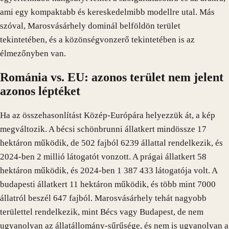
ami egy kompaktabb és kereskedelmibb modellre utal. Más
szóval, Marosvásárhely dominál belföldön terület
tekintetében, és a közönségvonzerő tekintetében is az
élmezőnyben van.
Románia vs. EU: azonos terület nem jelent
azonos léptéket
Ha az összehasonlítást Közép-Európára helyezzük át, a kép
megváltozik. A bécsi schönbrunni állatkert mindössze 17
hektáron működik, de 502 fajból 6239 állattal rendelkezik, és
2024-ben 2 millió látogatót vonzott. A prágai állatkert 58
hektáron működik, és 2024-ben 1 387 433 látogatója volt. A
budapesti állatkert 11 hektáron működik, és több mint 7000
állatról beszél 647 fajból. Marosvásárhely tehát nagyobb
területtel rendelkezik, mint Bécs vagy Budapest, de nem
ugyanolyan az állatállomány-sűrűsége, és nem is ugyanolyan a