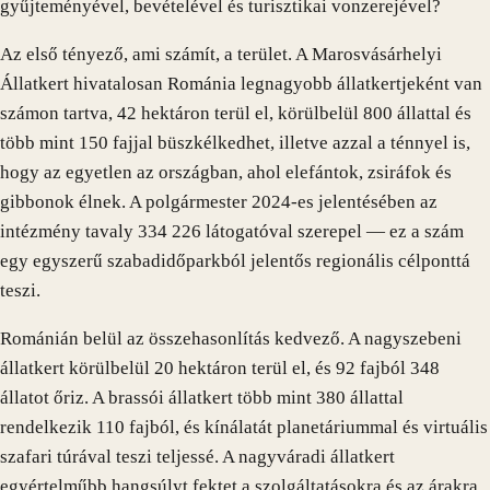
gyűjteményével, bevételével és turisztikai vonzerejével?
Az első tényező, ami számít, a terület. A Marosvásárhelyi
Állatkert hivatalosan Románia legnagyobb állatkertjeként van
számon tartva, 42 hektáron terül el, körülbelül 800 állattal és
több mint 150 fajjal büszkélkedhet, illetve azzal a ténnyel is,
hogy az egyetlen az országban, ahol elefántok, zsiráfok és
gibbonok élnek. A polgármester 2024-es jelentésében az
intézmény tavaly 334 226 látogatóval szerepel — ez a szám
egy egyszerű szabadidőparkból jelentős regionális célponttá
teszi.
Románián belül az összehasonlítás kedvező. A nagyszebeni
állatkert körülbelül 20 hektáron terül el, és 92 fajból 348
állatot őriz. A brassói állatkert több mint 380 állattal
rendelkezik 110 fajból, és kínálatát planetáriummal és virtuális
szafari túrával teszi teljessé. A nagyváradi állatkert
egyértelműbb hangsúlyt fektet a szolgáltatásokra és az árakra,