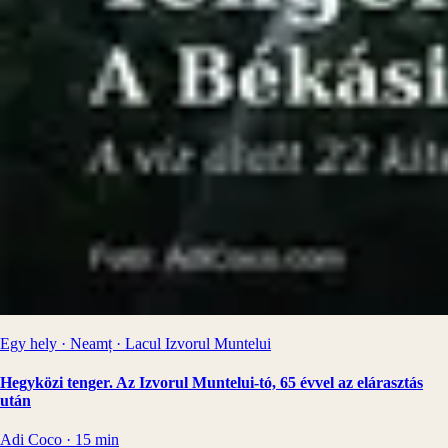
Egy hely · Neamț · Lacul Izvorul Muntelui
Hegyközi tenger. Az Izvorul Muntelui-tó, 65 évvel az elárasztás
után
Adi Coco
·
15
min