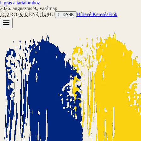
Ugrás a tartalomhoz
2026. augusztus 9., vasárnap
🇷🇴
RO
·
🇬🇧
EN
·
🇭🇺
HU
Hírlevél
Keresés
Fiók
☾ DARK