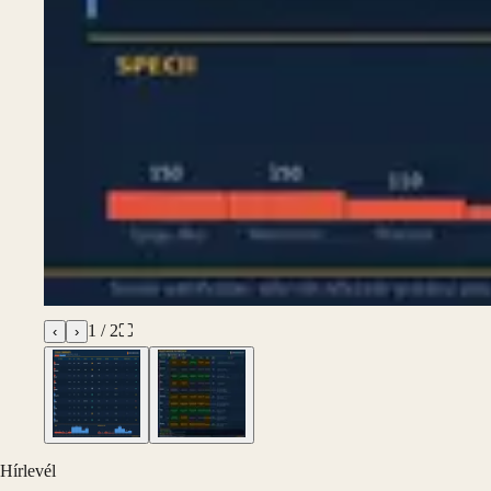
1
/
2
⛶
‹
›
Hírlevél