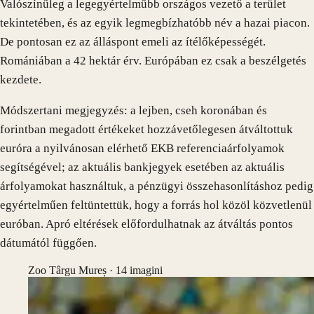
Valószínűleg a legegyértelműbb országos vezető a terület
tekintetében, és az egyik legmegbízhatóbb név a hazai piacon.
De pontosan ez az álláspont emeli az ítélőképességét.
Romániában a 42 hektár érv. Európában ez csak a beszélgetés
kezdete.
Módszertani megjegyzés: a lejben, cseh koronában és
forintban megadott értékeket hozzávetőlegesen átváltottuk
euróra a nyilvánosan elérhető EKB referenciaárfolyamok
segítségével; az aktuális bankjegyek esetében az aktuális
árfolyamokat használtuk, a pénzügyi összehasonlításhoz pedig
egyértelműen feltüntettük, hogy a forrás hol közöl közvetlenül
euróban. Apró eltérések előfordulhatnak az átváltás pontos
dátumától függően.
Zoo Târgu Mureș ·
14
imagini