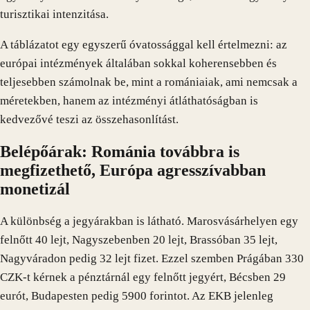
turisztikai intenzitása.
A táblázatot egy egyszerű óvatossággal kell értelmezni: az
európai intézmények általában sokkal koherensebben és
teljesebben számolnak be, mint a romániaiak, ami nemcsak a
méretekben, hanem az intézményi átláthatóságban is
kedvezővé teszi az összehasonlítást.
Belépőárak: Románia továbbra is
megfizethető, Európa agresszívabban
monetizál
A különbség a jegyárakban is látható. Marosvásárhelyen egy
felnőtt 40 lejt, Nagyszebenben 20 lejt, Brassóban 35 lejt,
Nagyváradon pedig 32 lejt fizet. Ezzel szemben Prágában 330
CZK-t kérnek a pénztárnál egy felnőtt jegyért, Bécsben 29
eurót, Budapesten pedig 5900 forintot. Az EKB jelenleg