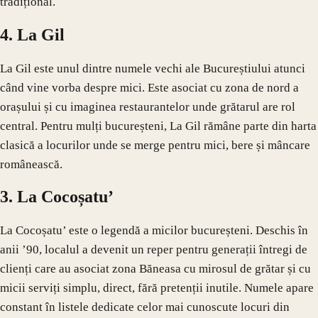
tradițional.
4. La Gil
La Gil este unul dintre numele vechi ale Bucureștiului atunci
când vine vorba despre mici. Este asociat cu zona de nord a
orașului și cu imaginea restaurantelor unde grătarul are rol
central. Pentru mulți bucureșteni, La Gil rămâne parte din harta
clasică a locurilor unde se merge pentru mici, bere și mâncare
românească.
3. La Cocoșatu’
La Cocoșatu’ este o legendă a micilor bucureșteni. Deschis în
anii ’90, localul a devenit un reper pentru generații întregi de
clienți care au asociat zona Băneasa cu mirosul de grătar și cu
micii serviți simplu, direct, fără pretenții inutile. Numele apare
constant în listele dedicate celor mai cunoscute locuri din