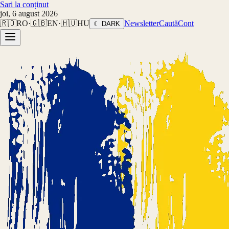
Sari la conținut
joi, 6 august 2026
🇷🇴
RO
·
🇬🇧
EN
·
🇭🇺
HU
Newsletter
Caută
Cont
☾ DARK