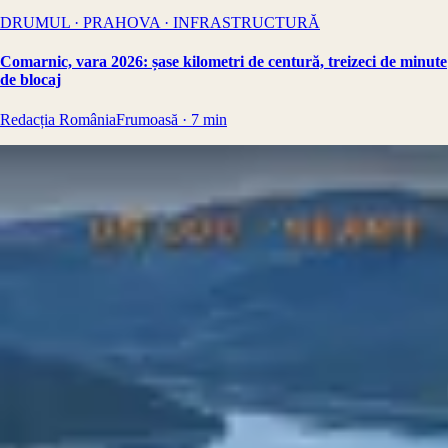
DRUMUL · PRAHOVA · INFRASTRUCTURĂ
Comarnic, vara 2026: șase kilometri de centură, treizeci de minute
de blocaj
Redacția RomâniaFrumoasă
·
7
min