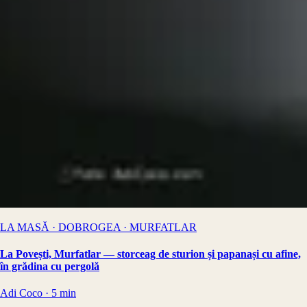
LA MASĂ · DOBROGEA · MURFATLAR
La Povești, Murfatlar — storceag de sturion și papanași cu afine,
în grădina cu pergolă
Adi Coco
·
5
min