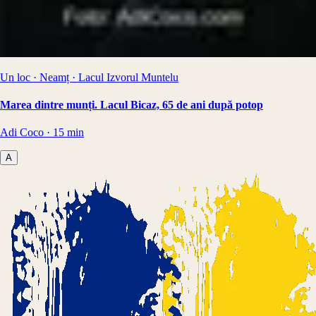
Un loc · Neamț · Lacul Izvorul Muntelu
Marea dintre munți. Lacul Bicaz, 65 de ani după potop
Adi Coco
·
15
min
A