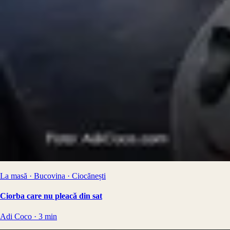
La masă · Bucovina · Ciocănești
Ciorba care nu pleacă din sat
Adi Coco
·
3
min