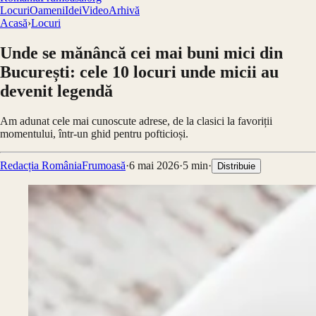
Locuri
Oameni
Idei
Video
Arhivă
Acasă
›
Locuri
Unde se mănâncă cei mai buni mici din
București: cele 10 locuri unde micii au
devenit legendă
Am adunat cele mai cunoscute adrese, de la clasici la favoriții
momentului, într-un ghid pentru pofticioși.
Redacția RomâniaFrumoasă
·
6 mai 2026
·
5
min
·
Distribuie