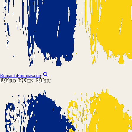
Romania
Frumoasa.org
🇷🇴
RO
·
🇬🇧
EN
·
🇭🇺
HU