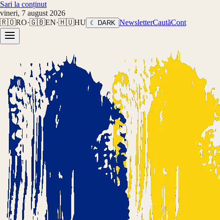
Sari la conținut
vineri, 7 august 2026
🇷🇴
RO
·
🇬🇧
EN
·
🇭🇺
HU
Newsletter
Caută
Cont
☾ DARK