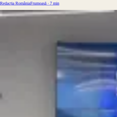
Redacția RomâniaFrumoasă
·
7
min