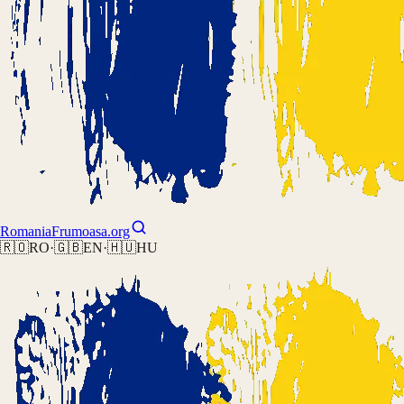
Romania
Frumoasa.org
🇷🇴
RO
·
🇬🇧
EN
·
🇭🇺
HU