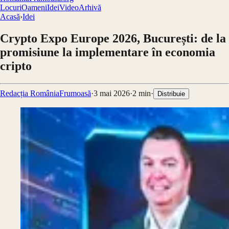
Locuri
Oameni
Idei
Video
Arhivă
Acasă
›
Idei
Crypto Expo Europe 2026, București: de la
promisiune la implementare în economia
cripto
Redacția RomâniaFrumoasă
·
3 mai 2026
·
2
min
·
Distribuie