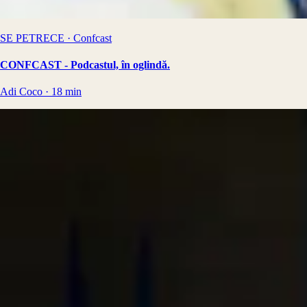
SE PETRECE · Confcast
CONFCAST - Podcastul, în oglindă.
Adi Coco
·
18
min