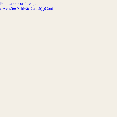
Politica de confidențialitate
⌂
Acasă
☰
Arhivă
⌕
Caută
◯
Cont