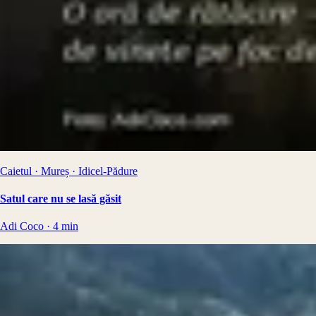
Caietul · Mureș · Idicel-Pădure
Satul care nu se lasă găsit
Adi Coco
·
4
min