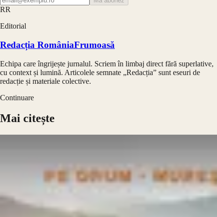
Mă abonez
RR
Editorial
Redacția RomâniaFrumoasă
Echipa care îngrijește jurnalul. Scriem în limbaj direct fără superlative,
cu context și lumină. Articolele semnate „Redacția” sunt eseuri de
redacție și materiale colective.
Continuare
Mai citește