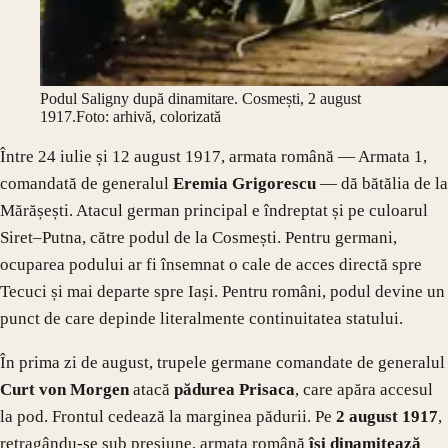
Podul Saligny după dinamitare. Cosmești, 2 august
1917.
Foto: arhivă, colorizată
Între 24 iulie și 12 august 1917, armata română — Armata 1,
comandată de generalul
Eremia Grigorescu
— dă bătălia de la
Mărășești. Atacul german principal e îndreptat și pe culoarul
Siret–Putna, către podul de la Cosmești. Pentru germani,
ocuparea podului ar fi însemnat o cale de acces directă spre
Tecuci și mai departe spre Iași. Pentru români, podul devine un
punct de care depinde literalmente continuitatea statului.
În prima zi de august, trupele germane comandate de generalul
Curt von Morgen
atacă
pădurea Prisaca
, care apăra accesul
la pod. Frontul cedează la marginea pădurii. Pe
2 august 1917
,
retragându-se sub presiune, armata română
își dinamitează