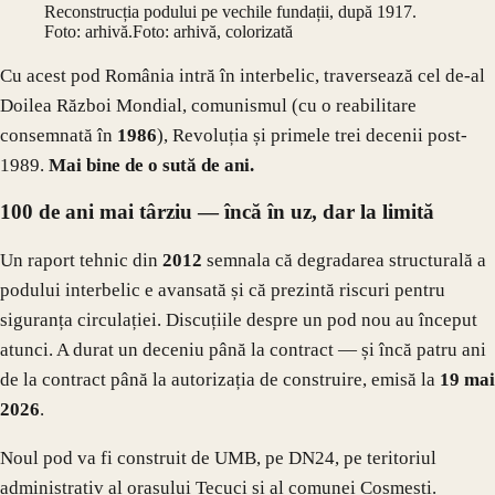
Reconstrucția podului pe vechile fundații, după 1917.
Foto: arhivă.
Foto: arhivă, colorizată
Cu acest pod România intră în interbelic, traversează cel de-al
Doilea Război Mondial, comunismul (cu o reabilitare
consemnată în
1986
), Revoluția și primele trei decenii post-
1989.
Mai bine de o sută de ani.
100 de ani mai târziu — încă în uz, dar la limită
Un raport tehnic din
2012
semnala că degradarea structurală a
podului interbelic e avansată și că prezintă riscuri pentru
siguranța circulației. Discuțiile despre un pod nou au început
atunci. A durat un deceniu până la contract — și încă patru ani
de la contract până la autorizația de construire, emisă la
19 mai
2026
.
Noul pod va fi construit de UMB, pe DN24, pe teritoriul
administrativ al orașului Tecuci și al comunei Cosmești.