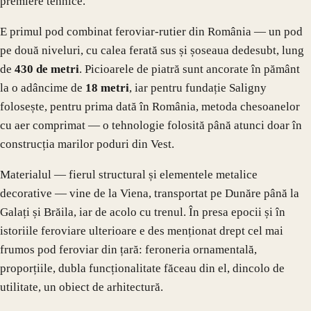
premiere tehnice.
E primul pod combinat feroviar-rutier din România — un pod
pe două niveluri, cu calea ferată sus și șoseaua dedesubt, lung
de
430 de metri
. Picioarele de piatră sunt ancorate în pământ
la o adâncime de
18 metri
, iar pentru fundație Saligny
folosește, pentru prima dată în România, metoda chesoanelor
cu aer comprimat — o tehnologie folosită până atunci doar în
construcția marilor poduri din Vest.
Materialul — fierul structural și elementele metalice
decorative — vine de la Viena, transportat pe Dunăre până la
Galați și Brăila, iar de acolo cu trenul. În presa epocii și în
istoriile feroviare ulterioare e des menționat drept cel mai
frumos pod feroviar din țară: feroneria ornamentală,
proporțiile, dubla funcționalitate făceau din el, dincolo de
utilitate, un obiect de arhitectură.