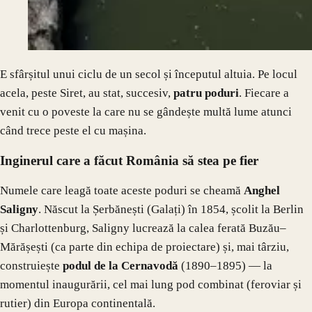
E sfârșitul unui ciclu de un secol și începutul altuia. Pe locul
acela, peste Siret, au stat, succesiv,
patru poduri
. Fiecare a
venit cu o poveste la care nu se gândește multă lume atunci
când trece peste el cu mașina.
Inginerul care a făcut România să stea pe fier
Numele care leagă toate aceste poduri se cheamă
Anghel
Saligny
. Născut la Șerbănești (Galați) în 1854, școlit la Berlin
și Charlottenburg, Saligny lucrează la calea ferată Buzău–
Mărășești (ca parte din echipa de proiectare) și, mai târziu,
construiește
podul de la Cernavodă
(1890–1895) — la
momentul inaugurării, cel mai lung pod combinat (feroviar și
rutier) din Europa continentală.