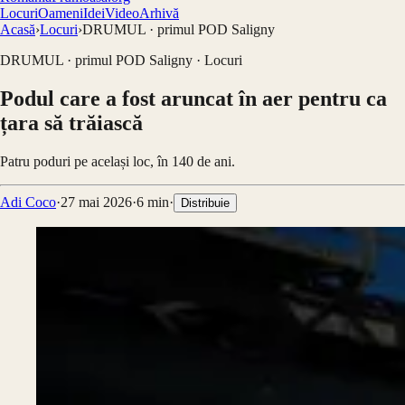
Locuri
Oameni
Idei
Video
Arhivă
Acasă
›
Locuri
›
DRUMUL · primul POD Saligny
DRUMUL · primul POD Saligny
·
Locuri
Podul care a fost aruncat în aer pentru ca
țara să trăiască
Patru poduri pe același loc, în 140 de ani.
Adi Coco
·
27 mai 2026
·
6
min
·
Distribuie