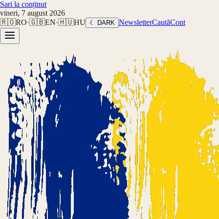
Sari la conținut
vineri, 7 august 2026
🇷🇴
RO
·
🇬🇧
EN
·
🇭🇺
HU
Newsletter
Caută
Cont
☾ DARK