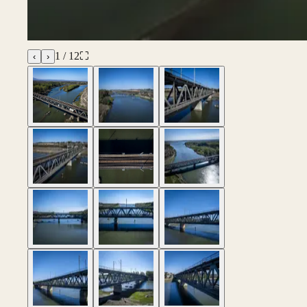
1
/
12
⛶
‹
›