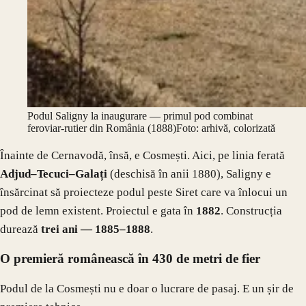
Podul Saligny la inaugurare — primul pod combinat
feroviar-rutier din România (1888)
Foto: arhivă, colorizată
Înainte de Cernavodă, însă, e Cosmești. Aici, pe linia ferată
Adjud–Tecuci–Galați
(deschisă în anii 1880), Saligny e
însărcinat să proiecteze podul peste Siret care va înlocui un
pod de lemn existent. Proiectul e gata în
1882
. Construcția
durează
trei ani — 1885–1888
.
O premieră românească în 430 de metri de fier
Podul de la Cosmești nu e doar o lucrare de pasaj. E un șir de