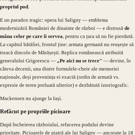
propriul pod
.
E un paradox tragic: opera lui Saligny — emblema
modernizării României de dinainte de război — e distrusă
de
mâna celor pe care îi servea
, pentru ca țara să nu fie pierdută.
La capătul bătăliei, frontul ține: armata germană nu reușește să
treacă dincolo de Mărășești. Replica românească atribuită
generalului Grigorescu —
„Pe aici nu se trece"
— devine, în
câteva decenii, una dintre formulele-cheie ale memoriei
naționale, deși provenința ei exactă (ordin de armată vs.
expresie de teren preluată ulterior) e dezbătută istoriografic.
Mackensen nu ajunge la Iași.
Refăcut pe propriile picioare
După încheierea războiului, refacerea podului devine
prioritate. Picioarele de piatră ale lui Saligny — ancorate la 18