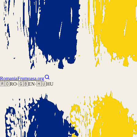
Romania
Frumoasa.org
🇷🇴
RO
·
🇬🇧
EN
·
🇭🇺
HU