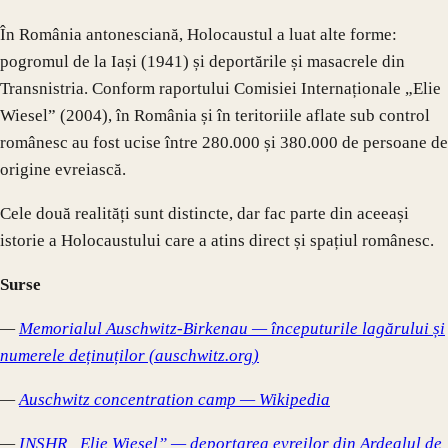
În România antonesciană, Holocaustul a luat alte forme:
pogromul de la Iași (1941) și deportările și masacrele din
Transnistria. Conform raportului Comisiei Internaționale „Elie
Wiesel” (2004), în România și în teritoriile aflate sub control
românesc au fost ucise între 280.000 și 380.000 de persoane de
origine evreiască.
Cele două realități sunt distincte, dar fac parte din aceeași
istorie a Holocaustului care a atins direct și spațiul românesc.
Surse
—
Memorialul Auschwitz-Birkenau — începuturile lagărului și
numerele deținuților (
auschwitz.org
)
—
Auschwitz concentration camp — Wikipedia
—
INSHR „Elie Wiesel” — deportarea evreilor din Ardealul de