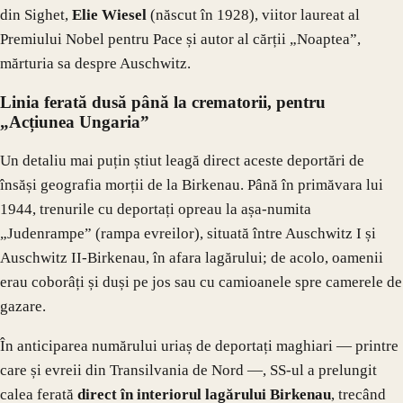
din Sighet,
Elie Wiesel
(născut în 1928), viitor laureat al
Premiului Nobel pentru Pace și autor al cărții „Noaptea”,
mărturia sa despre Auschwitz.
Linia ferată dusă până la crematorii, pentru
„Acțiunea Ungaria”
Un detaliu mai puțin știut leagă direct aceste deportări de
însăși geografia morții de la Birkenau. Până în primăvara lui
1944, trenurile cu deportați opreau la așa-numita
„Judenrampe” (rampa evreilor), situată între Auschwitz I și
Auschwitz II-Birkenau, în afara lagărului; de acolo, oamenii
erau coborâți și duși pe jos sau cu camioanele spre camerele de
gazare.
În anticiparea numărului uriaș de deportați maghiari — printre
care și evreii din Transilvania de Nord —, SS-ul a prelungit
calea ferată
direct în interiorul lagărului Birkenau
, trecând