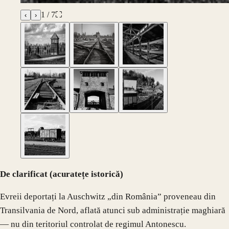
1
/
7
⛶
‹
›
De clarificat (acuratețe istorică)
Evreii deportați la Auschwitz „din România” proveneau din
Transilvania de Nord, aflată atunci sub administrație maghiară
— nu din teritoriul controlat de regimul Antonescu.