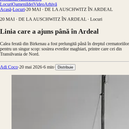
Locuri
Oameni
Idei
Video
Arhivă
Acasă
›
Locuri
›
20 MAI · DE LA AUSCHWITZ ÎN ARDEAL
20 MAI · DE LA AUSCHWITZ ÎN ARDEAL
·
Locuri
Linia care a ajuns până în Ardeal
Calea ferată din Birkenau a fost prelungită până în dreptul crematoriilor
pentru un singur scop: sosirea evreilor maghiari, printre care cei din
Transilvania de Nord.
Adi Coco
·
20 mai 2026
·
6
min
·
Distribuie