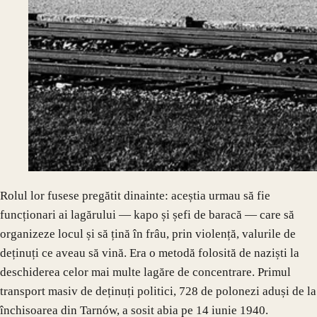
Rolul lor fusese pregătit dinainte: aceștia urmau să fie
funcționari ai lagărului — kapo și șefi de baracă — care să
organizeze locul și să țină în frâu, prin violență, valurile de
deținuți ce aveau să vină. Era o metodă folosită de naziști la
deschiderea celor mai multe lagăre de concentrare. Primul
transport masiv de deținuți politici, 728 de polonezi aduși de la
închisoarea din Tarnów, a sosit abia pe 14 iunie 1940.