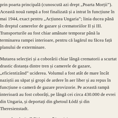
prin poarta principală (cunoscută azi drept „Poarta Morții”).
Această nouă rampă a fost finalizată și a intrat în funcțiune în
mai 1944, exact pentru „Acțiunea Ungaria”; linia ducea până
în dreptul camerelor de gazare și crematoriilor II și III.
Transporturile au fost chiar amânate temporar până la
terminarea rampei interioare, pentru că lagărul nu făcea față
planului de exterminare.
Mutarea selecției și a coborârii chiar lângă crematorii a scurtat
drastic distanța dintre tren și camerele de gazare,
„eficientizând” uciderea. Volumul a fost atât de mare încât
naziștii au săpat și gropi de ardere în aer liber și au repus în
funcțiune o cameră de gazare provizorie. Pe această rampă
interioară au fost coborâți, pe lângă cei circa 430.000 de evrei
din Ungaria, și deportați din ghetoul Łódź și din
Theresienstadt.