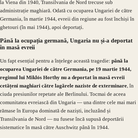
la Viena din 1940, Transilvania de Nord trecuse sub
administrație maghiară. Odată cu ocuparea Ungariei de către
Germania, în martie 1944, evreii din regiune au fost închiși în
ghetouri (în mai 1944), apoi deportați.
Până la ocupația germană, Ungaria nu și-a deportat
în masă evreii
Un fapt esențial pentru a înțelege această tragedie:
până la
ocuparea Ungariei de către Germania, pe 19 martie 1944,
regimul lui Miklós Horthy nu a deportat în masă evreii
cetățeni maghiari către lagărele naziste de exterminare
, în
ciuda presiunilor repetate ale Berlinului. Tocmai de aceea
comunitatea evreiască din Ungaria — una dintre cele mai mari
rămase în Europa dominată de naziști, incluzând și
Transilvania de Nord — nu fusese încă supusă deportării
sistematice în masă către Auschwitz până în 1944.