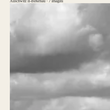
Auschwitz II-Birkenau ·
7
imagini