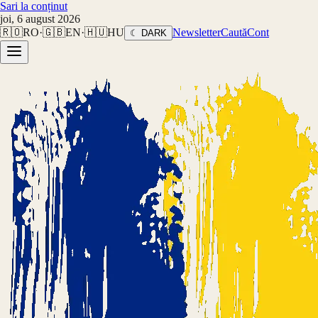
Sari la conținut
joi, 6 august 2026
🇷🇴
RO
·
🇬🇧
EN
·
🇭🇺
HU
Newsletter
Caută
Cont
☾ DARK