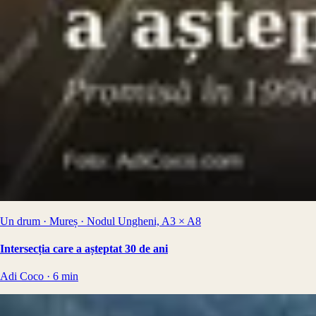
Un drum · Mureș · Nodul Ungheni, A3 × A8
Intersecția care a așteptat 30 de ani
Adi Coco
·
6
min