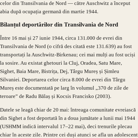
celor din Transilvania de Nord — către Auschwitz a început
abia după ocupația germană din martie 1944.
Bilanțul deportărilor din Transilvania de Nord
Între 16 mai și 27 iunie 1944, circa 131.000 de evrei din
Transilvania de Nord (o cifră des citată este 131.639) au fost
transportați la Auschwitz-Birkenau; cei mai mulți au fost uciși
la sosire. Au existat ghetouri la Cluj, Oradea, Satu Mare,
Sighet, Baia Mare, Bistrița, Dej, Târgu Mureș și Șimleu
Silvaniei. Deportarea celor circa 8.000 de evrei din Târgu
Mureș este documentată pe larg în volumul „370 de zile de
teroare” de Radu Bălaș și Kocsis Francisko (2003).
Datele se leagă chiar de 20 mai: întreaga comunitate evreiască
din Sighet a fost deportată în a doua jumătate a lunii mai 1944
(USHMM indică intervalul 17–22 mai), deci trenurile plecau
chiar în aceste zile. Printre cei duși atunci se afla un adolescent