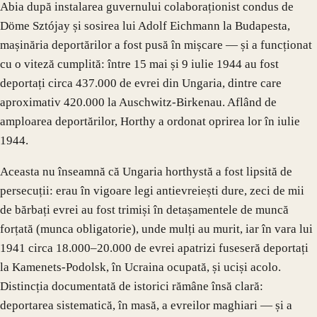
Abia după instalarea guvernului colaboraționist condus de
Döme Sztójay și sosirea lui Adolf Eichmann la Budapesta,
mașinăria deportărilor a fost pusă în mișcare — și a funcționat
cu o viteză cumplită: între 15 mai și 9 iulie 1944 au fost
deportați circa 437.000 de evrei din Ungaria, dintre care
aproximativ 420.000 la Auschwitz-Birkenau. Aflând de
amploarea deportărilor, Horthy a ordonat oprirea lor în iulie
1944.
Aceasta nu înseamnă că Ungaria horthystă a fost lipsită de
persecuții: erau în vigoare legi antievreiești dure, zeci de mii
de bărbați evrei au fost trimiși în detașamentele de muncă
forțată (munca obligatorie), unde mulți au murit, iar în vara lui
1941 circa 18.000–20.000 de evrei apatrizi fuseseră deportați
la Kamenets-Podolsk, în Ucraina ocupată, și uciși acolo.
Distincția documentată de istorici rămâne însă clară:
deportarea sistematică, în masă, a evreilor maghiari — și a