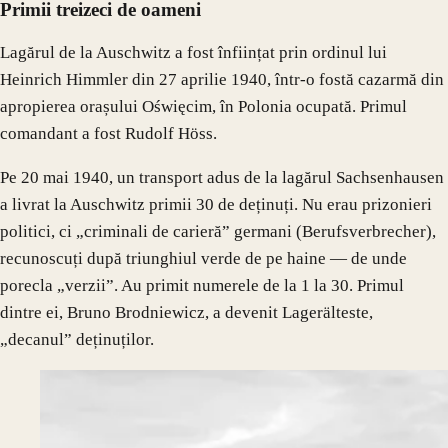
Primii treizeci de oameni
Lagărul de la Auschwitz a fost înființat prin ordinul lui
Heinrich Himmler din 27 aprilie 1940, într-o fostă cazarmă din
apropierea orașului Oświęcim, în Polonia ocupată. Primul
comandant a fost Rudolf Höss.
Pe 20 mai 1940, un transport adus de la lagărul Sachsenhausen
a livrat la Auschwitz primii 30 de deținuți. Nu erau prizonieri
politici, ci „criminali de carieră” germani (Berufsverbrecher),
recunoscuți după triunghiul verde de pe haine — de unde
porecla „verzii”. Au primit numerele de la 1 la 30. Primul
dintre ei, Bruno Brodniewicz, a devenit Lagerälteste,
„decanul” deținuților.