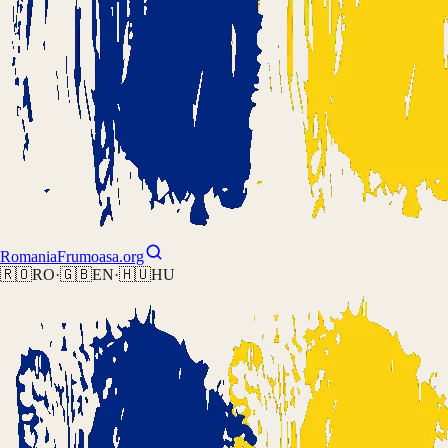
Romania
Frumoasa.org
🇷🇴
RO
·
🇬🇧
EN
·
🇭🇺
HU