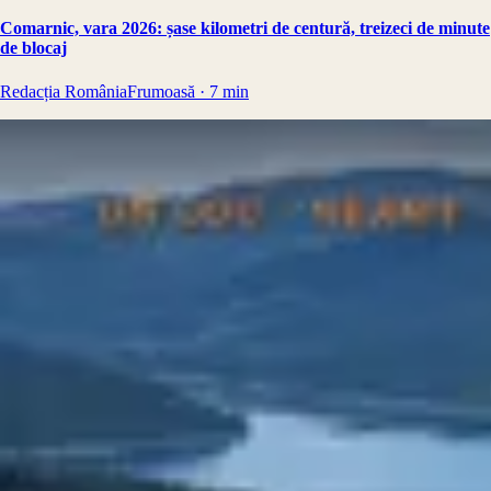
Comarnic, vara 2026: șase kilometri de centură, treizeci de minute
de blocaj
Redacția RomâniaFrumoasă
·
7
min