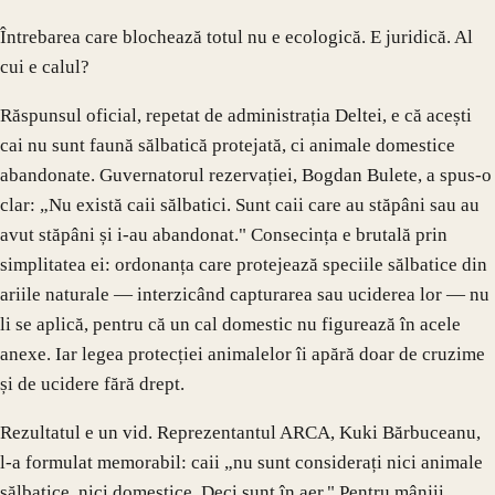
Întrebarea care blochează totul nu e ecologică. E juridică. Al
cui e calul?
Răspunsul oficial, repetat de administrația Deltei, e că acești
cai nu sunt faună sălbatică protejată, ci animale domestice
abandonate. Guvernatorul rezervației, Bogdan Bulete, a spus-o
clar: „Nu există caii sălbatici. Sunt caii care au stăpâni sau au
avut stăpâni și i-au abandonat." Consecința e brutală prin
simplitatea ei: ordonanța care protejează speciile sălbatice din
ariile naturale — interzicând capturarea sau uciderea lor — nu
li se aplică, pentru că un cal domestic nu figurează în acele
anexe. Iar legea protecției animalelor îi apără doar de cruzime
și de ucidere fără drept.
Rezultatul e un vid. Reprezentantul ARCA, Kuki Bărbuceanu,
l-a formulat memorabil: caii „nu sunt considerați nici animale
sălbatice, nici domestice. Deci sunt în aer." Pentru mânjii