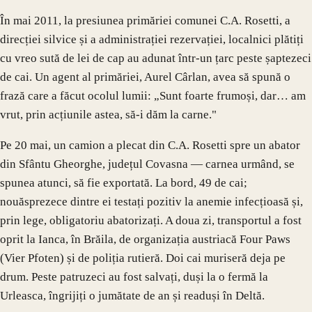
În mai 2011, la presiunea primăriei comunei C.A. Rosetti, a
direcției silvice și a administrației rezervației, localnici plătiți
cu vreo sută de lei de cap au adunat într-un țarc peste șaptezeci
de cai. Un agent al primăriei, Aurel Cârlan, avea să spună o
frază care a făcut ocolul lumii: „Sunt foarte frumoși, dar… am
vrut, prin acțiunile astea, să-i dăm la carne."
Pe 20 mai, un camion a plecat din C.A. Rosetti spre un abator
din Sfântu Gheorghe, județul Covasna — carnea urmând, se
spunea atunci, să fie exportată. La bord, 49 de cai;
nouăsprezece dintre ei testați pozitiv la anemie infecțioasă și,
prin lege, obligatoriu abatorizați. A doua zi, transportul a fost
oprit la Ianca, în Brăila, de organizația austriacă Four Paws
(Vier Pfoten) și de poliția rutieră. Doi cai muriseră deja pe
drum. Peste patruzeci au fost salvați, duși la o fermă la
Urleasca, îngrijiți o jumătate de an și readuși în Deltă.