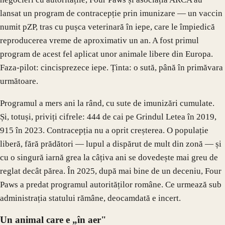
lansat un program de contracepție prin imunizare — un vaccin
numit pZP, tras cu pușca veterinară în iepe, care le împiedică
reproducerea vreme de aproximativ un an. A fost primul
program de acest fel aplicat unor animale libere din Europa.
Faza-pilot: cincisprezece iepe. Ținta: o sută, până în primăvara
următoare.
Programul a mers ani la rând, cu sute de imunizări cumulate.
Și, totuși, priviți cifrele: 444 de cai pe Grindul Letea în 2019,
915 în 2023. Contracepția nu a oprit creșterea. O populație
liberă, fără prădători — lupul a dispărut de mult din zonă — și
cu o singură iarnă grea la câțiva ani se dovedește mai greu de
reglat decât părea. În 2025, după mai bine de un deceniu, Four
Paws a predat programul autorităților române. Ce urmează sub
administrația statului rămâne, deocamdată e incert.
Un animal care e „în aer"