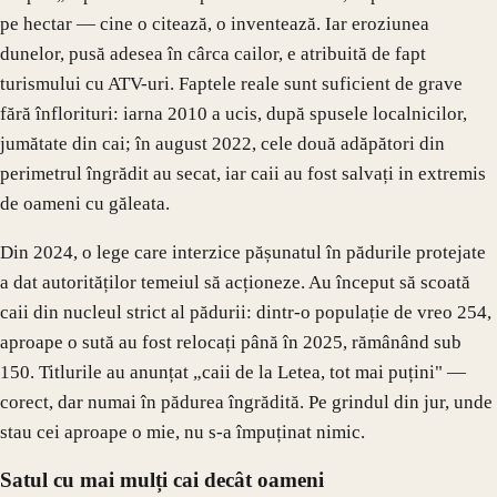
pe hectar — cine o citează, o inventează. Iar eroziunea
dunelor, pusă adesea în cârca cailor, e atribuită de fapt
turismului cu ATV-uri. Faptele reale sunt suficient de grave
fără înflorituri: iarna 2010 a ucis, după spusele localnicilor,
jumătate din cai; în august 2022, cele două adăpători din
perimetrul îngrădit au secat, iar caii au fost salvați in extremis
de oameni cu găleata.
Din 2024, o lege care interzice pășunatul în pădurile protejate
a dat autorităților temeiul să acționeze. Au început să scoată
caii din nucleul strict al pădurii: dintr-o populație de vreo 254,
aproape o sută au fost relocați până în 2025, rămânând sub
150. Titlurile au anunțat „caii de la Letea, tot mai puțini" —
corect, dar numai în pădurea îngrădită. Pe grindul din jur, unde
stau cei aproape o mie, nu s-a împuținat nimic.
Satul cu mai mulți cai decât oameni