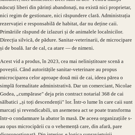
născuți liberi din părinți abandonați, nu există nici proprietar,
nici regim de gestionare, nici răspundere clară. Administrația
rezervației e responsabilă de habitat, dar nu deține caii.
Primăriile răspund de izlazuri și de animalele localnicilor.
Direcția silvică, de pădure. Sanitar-veterinarii, de microcipare
și de boală. Iar de cal, ca atare — de nimeni.
Acest vid a produs, în 2023, cea mai neliniștitoare scenă a
poveștii. Când autoritățile sanitar-veterinare au propus
microciparea celor aproape două mii de cai, ideea părea o
simplă formalitate administrativă. Dar un comerciant, Nicolae
Godea, „cumpărase" deja prin contract notarial 368 de cai
sălbatici „și toți descendenții" lor. Într-o lume în care caii sunt
marcați și revendicabili, un asemenea act se poate transforma
într-o condamnare la abator în masă. De aceea organizațiile s-
au opus microcipării cu o vehemență care, din afară, pare
disproporționată. Din interior, e logica supraviețuirii.