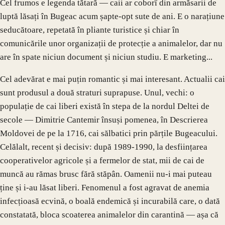
Cel frumos e legenda tătară — caii ar coborî din armăsarii de
luptă lăsați în Bugeac acum șapte-opt sute de ani. E o narațiune
seducătoare, repetată în pliante turistice și chiar în
comunicările unor organizații de protecție a animalelor, dar nu
are în spate niciun document și niciun studiu. E marketing...
Cel adevărat e mai puțin romantic și mai interesant. Actualii cai
sunt produsul a două straturi suprapuse. Unul, vechi: o
populație de cai liberi există în stepa de la nordul Deltei de
secole — Dimitrie Cantemir însuși pomenea, în Descrierea
Moldovei de pe la 1716, cai sălbatici prin părțile Bugeacului.
Celălalt, recent și decisiv: după 1989-1990, la desființarea
cooperativelor agricole și a fermelor de stat, mii de cai de
muncă au rămas brusc fără stăpân. Oamenii nu-i mai puteau
ține și i-au lăsat liberi. Fenomenul a fost agravat de anemia
infecțioasă ecvină, o boală endemică și incurabilă care, o dată
constatată, bloca scoaterea animalelor din carantină — așa că