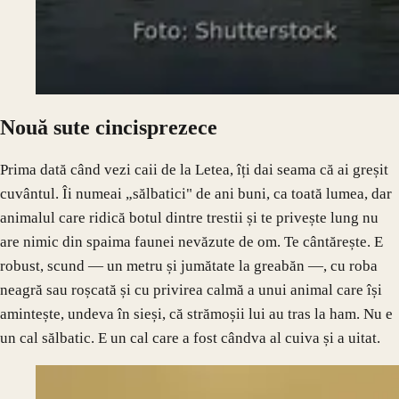
Nouă sute cincisprezece
Prima dată când vezi caii de la Letea, îți dai seama că ai greșit
cuvântul. Îi numeai „sălbatici" de ani buni, ca toată lumea, dar
animalul care ridică botul dintre trestii și te privește lung nu
are nimic din spaima faunei nevăzute de om. Te cântărește. E
robust, scund — un metru și jumătate la greabăn —, cu roba
neagră sau roșcată și cu privirea calmă a unui animal care își
amintește, undeva în sieși, că strămoșii lui au tras la ham. Nu e
un cal sălbatic. E un cal care a fost cândva al cuiva și a uitat.