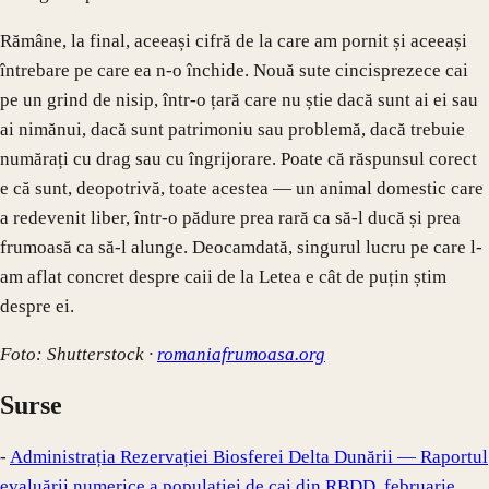
Rămâne, la final, aceeași cifră de la care am pornit și aceeași
întrebare pe care ea n-o închide. Nouă sute cincisprezece cai
pe un grind de nisip, într-o țară care nu știe dacă sunt ai ei sau
ai nimănui, dacă sunt patrimoniu sau problemă, dacă trebuie
numărați cu drag sau cu îngrijorare. Poate că răspunsul corect
e că sunt, deopotrivă, toate acestea — un animal domestic care
a redevenit liber, într-o pădure prea rară ca să-l ducă și prea
frumoasă ca să-l alunge. Deocamdată, singurul lucru pe care l-
am aflat concret despre caii de la Letea e cât de puțin știm
despre ei.
Foto: Shutterstock ·
romaniafrumoasa.org
Surse
-
Administrația Rezervației Biosferei Delta Dunării — Raportul
evaluării numerice a populației de cai din RBDD, februarie