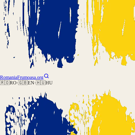
Romania
Frumoasa.org
🇷🇴
RO
·
🇬🇧
EN
·
🇭🇺
HU