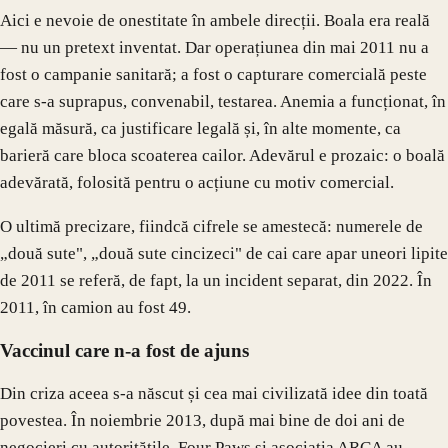
Aici e nevoie de onestitate în ambele direcții. Boala era reală
— nu un pretext inventat. Dar operațiunea din mai 2011 nu a
fost o campanie sanitară; a fost o capturare comercială peste
care s-a suprapus, convenabil, testarea. Anemia a funcționat, în
egală măsură, ca justificare legală și, în alte momente, ca
barieră care bloca scoaterea cailor. Adevărul e prozaic: o boală
adevărată, folosită pentru o acțiune cu motiv comercial.
O ultimă precizare, fiindcă cifrele se amestecă: numerele de
„două sute", „două sute cincizeci" de cai care apar uneori lipite
de 2011 se referă, de fapt, la un incident separat, din 2022. În
2011, în camion au fost 49.
Vaccinul care n-a fost de ajuns
Din criza aceea s-a născut și cea mai civilizată idee din toată
povestea. În noiembrie 2013, după mai bine de doi ani de
negocieri cu autoritățile, Four Paws și asociația ARCA au