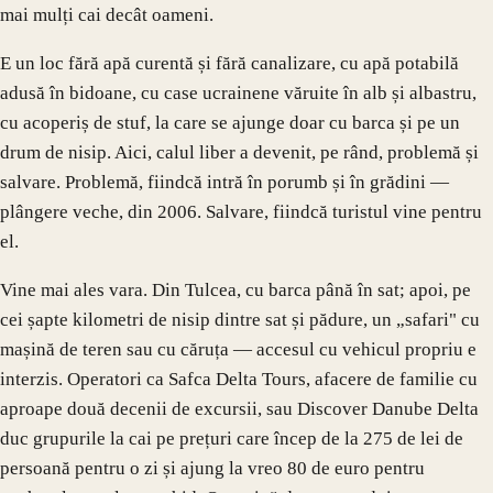
mai mulți cai decât oameni.
E un loc fără apă curentă și fără canalizare, cu apă potabilă
adusă în bidoane, cu case ucrainene văruite în alb și albastru,
cu acoperiș de stuf, la care se ajunge doar cu barca și pe un
drum de nisip. Aici, calul liber a devenit, pe rând, problemă și
salvare. Problemă, fiindcă intră în porumb și în grădini —
plângere veche, din 2006. Salvare, fiindcă turistul vine pentru
el.
Vine mai ales vara. Din Tulcea, cu barca până în sat; apoi, pe
cei șapte kilometri de nisip dintre sat și pădure, un „safari" cu
mașină de teren sau cu căruța — accesul cu vehicul propriu e
interzis. Operatori ca Safca Delta Tours, afacere de familie cu
aproape două decenii de excursii, sau Discover Danube Delta
duc grupurile la cai pe prețuri care încep de la 275 de lei de
persoană pentru o zi și ajung la vreo 80 de euro pentru