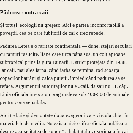
Pădurea contra caii
Și totuși, ecologii nu greșesc. Aici e partea inconfortabilă a
poveștii, cea pe care iubitorii de cai o trec repede.
Pădurea Letea e o raritate continentală — dune, stejari seculari
cu ramuri răsucite, liane care urcă până sus, un colț aproape
subtropical prins la gura Dunării. E strict protejată din 1938.
Iar caii, mai ales iarna, când iarba se termină, rod scoarța
copacilor bătrâni și calcă puieții, împiedicând pădurea să se
refacă. Argumentul autorităților nu e „caii, da sau nu". E câți.
Linia oficială invocă un prag undeva sub 400-500 de animale
pentru zona sensibilă.
Aici trebuie și demontate două exagerări care circulă chiar în
materialele de mediu. Nu există nicio cifră oficială publicată
despre „capacitatea de suport" a habitatului, exprimată în cai