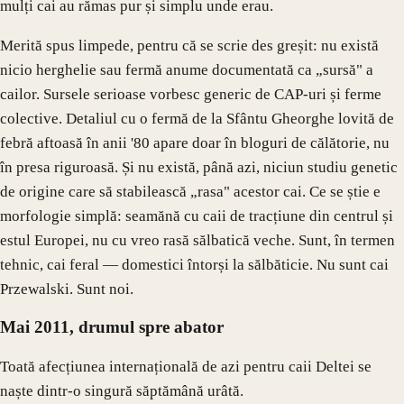
mulți cai au rămas pur și simplu unde erau.
Merită spus limpede, pentru că se scrie des greșit: nu există
nicio herghelie sau fermă anume documentată ca „sursă" a
cailor. Sursele serioase vorbesc generic de CAP-uri și ferme
colective. Detaliul cu o fermă de la Sfântu Gheorghe lovită de
febră aftoasă în anii '80 apare doar în bloguri de călătorie, nu
în presa riguroasă. Și nu există, până azi, niciun studiu genetic
de origine care să stabilească „rasa" acestor cai. Ce se știe e
morfologie simplă: seamănă cu caii de tracțiune din centrul și
estul Europei, nu cu vreo rasă sălbatică veche. Sunt, în termen
tehnic, cai feral — domestici întorși la sălbăticie. Nu sunt cai
Przewalski. Sunt noi.
Mai 2011, drumul spre abator
Toată afecțiunea internațională de azi pentru caii Deltei se
naște dintr-o singură săptămână urâtă.