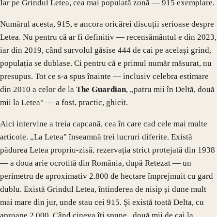
Iar pe Grindul Letea, cea mai populată zonă — 915 exemplare.
Numărul acesta, 915, e ancora oricărei discuții serioase despre
Letea. Nu pentru că ar fi definitiv — recensământul e din 2023,
iar din 2019, când survolul găsise 444 de cai pe același grind,
populația se dublase. Ci pentru că e primul număr măsurat, nu
presupus. Tot ce s-a spus înainte — inclusiv celebra estimare
din 2010 a celor de la
The Guardian
, „patru mii în Deltă, două
mii la Letea" — a fost, practic, ghicit.
Aici intervine a treia capcană, cea în care cad cele mai multe
articole. „La Letea" înseamnă trei lucruri diferite. Există
pădurea Letea propriu-zisă, rezervația strict protejată din 1938
— a doua arie ocrotită din România, după Retezat — un
perimetru de aproximativ 2.800 de hectare împrejmuit cu gard
dublu. Există Grindul Letea, întinderea de nisip și dune mult
mai mare din jur, unde stau cei 915. Și există toată Delta, cu
aproape 2.000. Când cineva îți spune „două mii de cai la