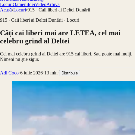
Locuri
Oameni
Idei
Video
Arhivă
Acasă
›
Locuri
›
915 · Caii liberi ai Deltei Dunării
915 · Caii liberi ai Deltei Dunării
·
Locuri
Câți cai liberi mai are LETEA, cel mai
celebru grind al Deltei
Cel mai celebru grind al Deltei are 915 cai liberi. Sau poate mai mulți.
Nimeni nu știe sigur.
Adi Coco
·
6 iulie 2026
·
13
min
·
Distribuie