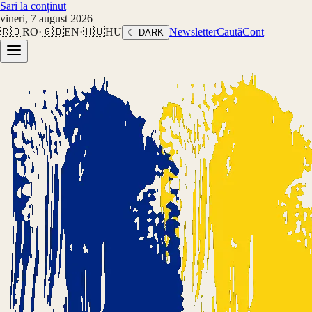
Sari la conținut
vineri, 7 august 2026
🇷🇴
RO
·
🇬🇧
EN
·
🇭🇺
HU
Newsletter
Caută
Cont
☾ DARK