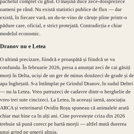
pachetul complet cu ghid. O mașină duce zece-doisprezece
oameni pe rând. Nu există statistici publice de flux — dar
există, în fiecare vară, un du-te-vino de căruțe pline printr-o
pădure care, oficial, e strict protejată. Contradicția e chiar
modelul economic.
Dranov nu e Letea
O ultimă precizare, fiindcă e proaspătă și fiindcă se va
confunda. În februarie 2026, presa a anunțat zeci de cai găsiți
morți în Delta, uciși de un ger de minus douăzeci de grade și de
apa înghețată. S-a întâmplat pe Grindul Dranov, în sudul Deltei
— nu la Letea. Vreo patruzeci de cadavre dintr-o herghelie de
vreo trei sute cincizeci. La Letea, în aceeași iarnă, asociația
ARCA și veterinarul Ovidiu Roșu spuneau că animalele arată
chiar mai bine ca în alți ani. Cine povestește criza din 2026
trebuie să pună corect pe hartă morții — altfel mută durerea
unui grind pe umerii altuia.