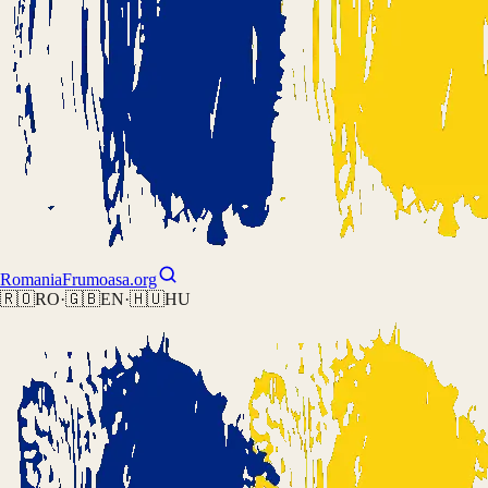
Romania
Frumoasa.org
🇷🇴
RO
·
🇬🇧
EN
·
🇭🇺
HU