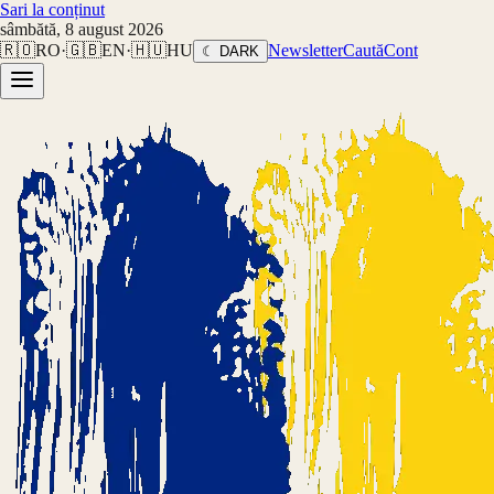
Sari la conținut
sâmbătă, 8 august 2026
🇷🇴
RO
·
🇬🇧
EN
·
🇭🇺
HU
Newsletter
Caută
Cont
☾ DARK