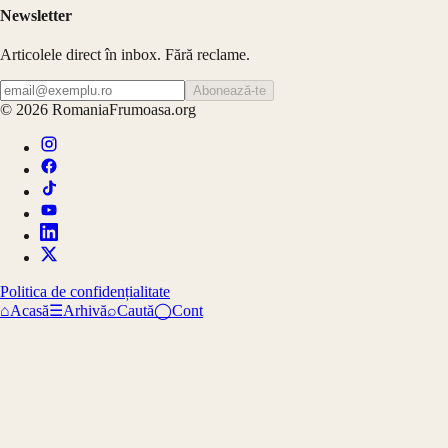
Newsletter
Articolele direct în inbox. Fără reclame.
Abonează-te
©
2026
RomaniaFrumoasa.org
Politica de confidențialitate
⌂
Acasă
☰
Arhivă
⌕
Caută
◯
Cont